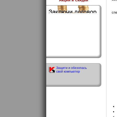
Акции и Скидки
спе
Защити и обезопась
свой компьютер